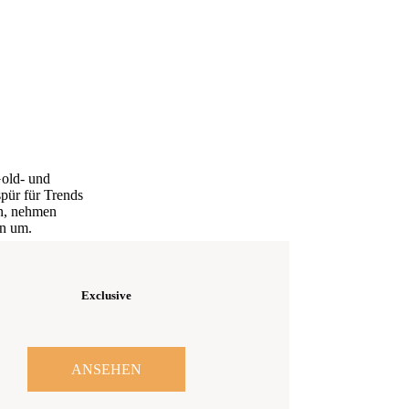
Gold- und
spür für Trends
en, nehmen
en um.
Exclusive
ANSEHEN