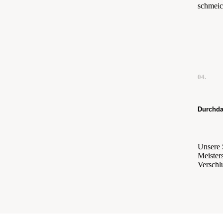
schmeic
04.
Durchda
Unsere 
Meister
Verschl