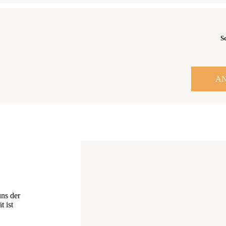
Sc
A
uns der
t ist